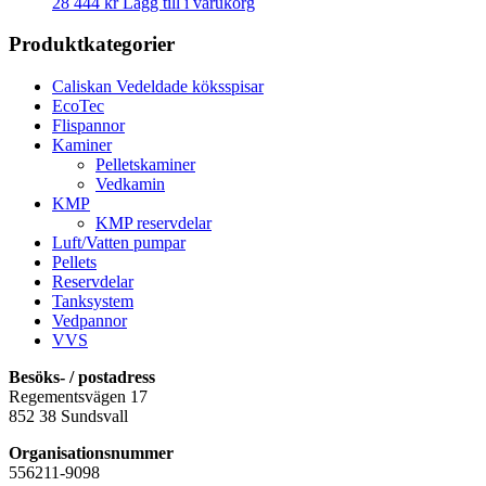
28 444
kr
Lägg till i varukorg
Produktkategorier
Caliskan Vedeldade köksspisar
EcoTec
Flispannor
Kaminer
Pelletskaminer
Vedkamin
KMP
KMP reservdelar
Luft/Vatten pumpar
Pellets
Reservdelar
Tanksystem
Vedpannor
VVS
Besöks- / postadress
Regementsvägen 17
852 38 Sundsvall
Organisationsnummer
556211-9098