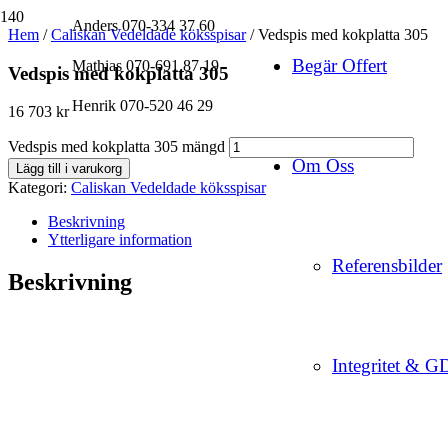
Anders 070-334 37 60
Hem
/
Caliskan Vedeldade köksspisar
/ Vedspis med kokplatta 305
Begär Offert
Mathias 070-691 87 19
Vedspis med kokplatta 305
Henrik 070-520 46 29
16 703
kr
Vedspis med kokplatta 305 mängd
Om Oss
Lägg till i varukorg
Kategori:
Caliskan Vedeldade köksspisar
Beskrivning
Ytterligare information
Referensbilder
Beskrivning
Integritet & 