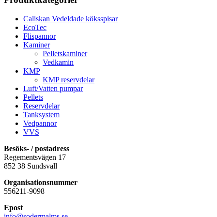
Caliskan Vedeldade köksspisar
EcoTec
Flispannor
Kaminer
Pelletskaminer
Vedkamin
KMP
KMP reservdelar
Luft/Vatten pumpar
Pellets
Reservdelar
Tanksystem
Vedpannor
VVS
Besöks- / postadress
Regementsvägen 17
852 38 Sundsvall
Organisationsnummer
556211-9098
Epost
info@sodermalms.se