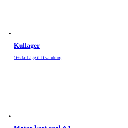
Kullager
166
kr
Lägg till i varukorg
Motor kort axel A4