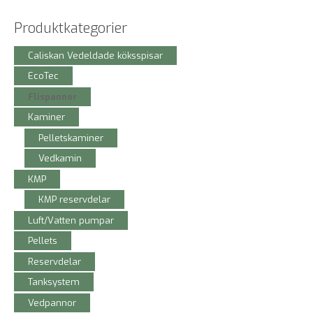
Produktkategorier
Caliskan Vedeldade köksspisar
EcoTec
Flispannor
Kaminer
Pelletskaminer
Vedkamin
KMP
KMP reservdelar
Luft/Vatten pumpar
Pellets
Reservdelar
Tanksystem
Vedpannor