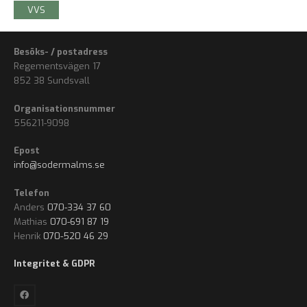
VVS
Besöks- / postadress
Regementsvägen 17
852 38 Sundsvall
Organisationsnummer
556211-9098
Epost
info@sodermalms.se
Telefon
Anders
070-334 37 60
Mathias
070-691 87 19
Henrik
070-520 46 29
Integritet & GDPR