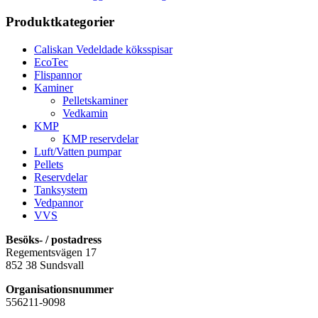
Produktkategorier
Caliskan Vedeldade köksspisar
EcoTec
Flispannor
Kaminer
Pelletskaminer
Vedkamin
KMP
KMP reservdelar
Luft/Vatten pumpar
Pellets
Reservdelar
Tanksystem
Vedpannor
VVS
Besöks- / postadress
Regementsvägen 17
852 38 Sundsvall
Organisationsnummer
556211-9098