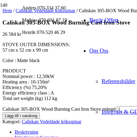
Anders 070-334 37 60
Hem
/
Caliskan Vedeldade köksspisar
/ Caliskan 305-BOX Wood Burn
Begär Offert
Mathias 070-691 87 19
Caliskan 305-BOX Wood Burning Cast Iron Stove
Henrik 070-520 46 29
26 584
kr
STOVE OUTER DIMENSIONS;
Om Oss
57 cm x 52 cm x 99 cm
Color : Matte black
PRODUCT
Nominal power : 12,50kW
Referensbilder
Heating area : 10-150m²
Efficiency (%) 75,20%
Energy efficiency class : A
Total net weight (kg) 112 kg
Caliskan 305-BOX Wood Burning Cast Iron Stove mängd
Integritet & 
Lägg till i varukorg
Kategori:
Caliskan Vedeldade köksspisar
Beskrivning