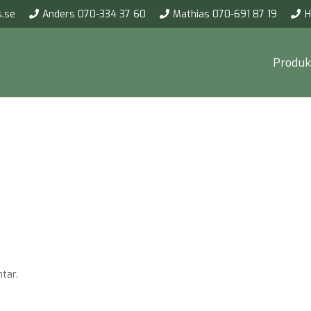
.se
Anders 070-334 37 60
Mathias 070-691 87 19
H
Produk
tar.