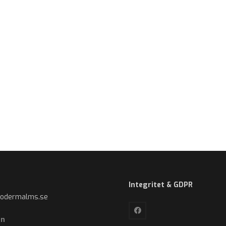
Integritet & GDPR
sodermalms.se
on