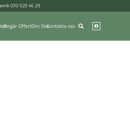
enrik 070-520 46 29
ter
Begär Offert
Om Oss
Kontakta oss