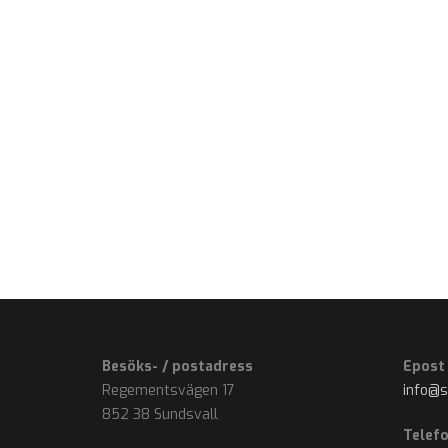
Besöks- / postadress
Epost
Regementsvägen 17
info@
852 38 Sundsvall
Telef