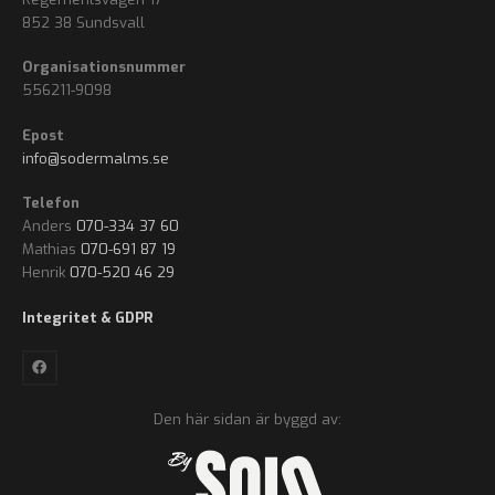
852 38 Sundsvall
Organisationsnummer
556211-9098
Epost
info@sodermalms.se
Telefon
Anders
070-334 37 60
Mathias
070-691 87 19
Henrik
070-520 46 29
Integritet & GDPR
Den här sidan är byggd av: