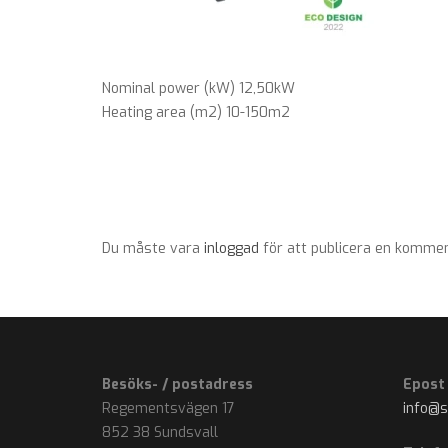
Nominal power (kW) 12,50kW
Heating area (m2) 10-150m2
Du måste vara
inloggad
för att publicera en kommen
Besöks- / postadress
Epost
Regementsvägen 17
info@
852 38 Sundsvall