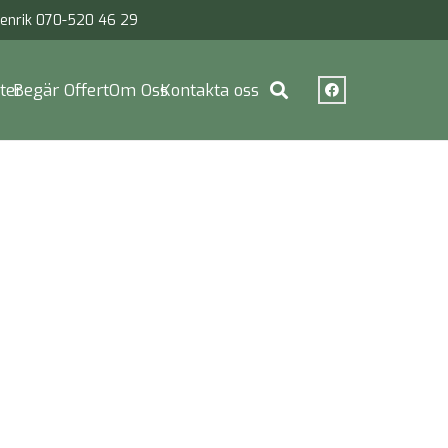
enrik 070-520 46 29
ter
Begär Offert
Om Oss
Kontakta oss