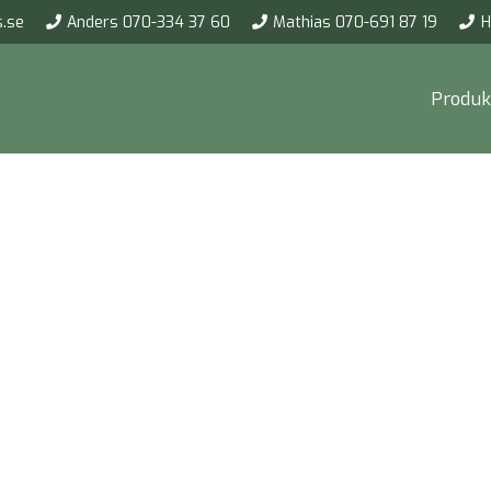
.se
Anders 070-334 37 60
Mathias 070-691 87 19
H
Produk