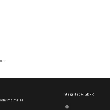
tar.
Integritet & GDPR
sodermalms.se