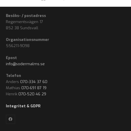
Besöks- / postadress
Regementsvägen 17
852 38 Sundsvall
Organisationsnummer
556211-9098
Epost
info@sodermalms.se
Telefon
Anders
070-334 37 60
Mathias
070-691 87 19
Henrik
070-520 46 29
Integritet & GDPR