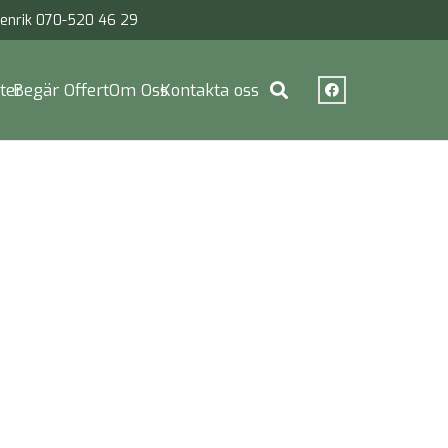
enrik 070-520 46 29
ter
Begär Offert
Om Oss
Kontakta oss