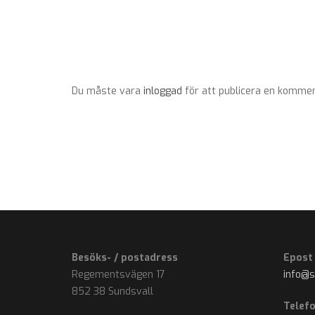
Du måste vara
inloggad
för att publicera en kommen
Besöks- / postadress
Epost
Regementsvägen 17
info@
852 38 Sundsvall
Telef