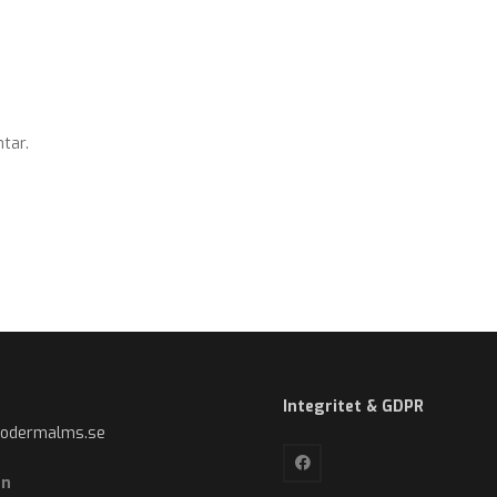
tar.
Integritet & GDPR
sodermalms.se
on