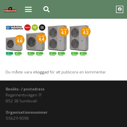
Du måste vara
inloggad
för att publicera en kommentar.
Besöks- / postadress
Regementsvägen 17
852 38 Sundsvall
Organisationsnummer
556211-9098