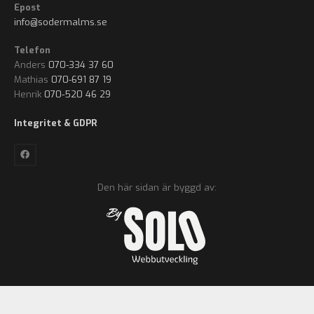
Epost
info@sodermalms.se
Telefon
Anders
070-334 37 60
Mathias
070-691 87 19
Henrik
070-520 46 29
Integritet & GDPR
Den här sidan är byggd av: