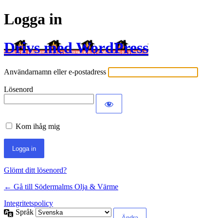
Logga in
Drivs med WordPress
Användarnamn eller e-postadress
Lösenord
Kom ihåg mig
Glömt ditt lösenord?
← Gå till Södermalms Olja & Värme
Integritetspolicy
Språk